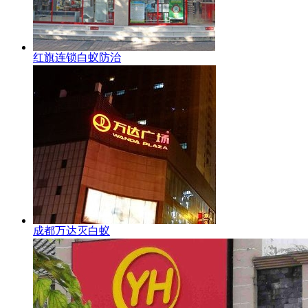
红旗连锁白蚁防治
成都万达灭白蚁