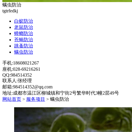
螨虫防治
tgtrfedkj
白蚁防治
老鼠防治
蟑螂防治
苍蝇防治
跳蚤防治
螨虫防治
手机:18608021267
座机:028-69216261
QQ:984514352
联系人:张经理
邮箱:984514352@qq.com
地址:成都市温江区柳城镇和宁街2号繁华时代3幢2层49号
网站首页
>
服务项目
> 螨虫防治