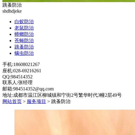
跳蚤防治
shdhdjeke
白蚁防治
老鼠防治
蟑螂防治
苍蝇防治
跳蚤防治
螨虫防治
手机:18608021267
座机:028-69216261
QQ:984514352
联系人:张经理
邮箱:984514352@qq.com
地址:成都市温江区柳城镇和宁街2号繁华时代3幢2层49号
网站首页
>
服务项目
> 跳蚤防治