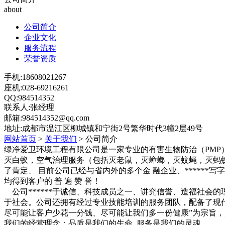
about
公司简介
企业文化
服务流程
荣誉资质
手机:18608021267
座机:028-69216261
QQ:984514352
联系人:张经理
邮箱:984514352@qq.com
地址:成都市温江区柳城镇和宁街2号繁华时代3幢2层49号
网站首页
>
关于我们
> 公司简介
绿净爱卫环境工程有限公司
是一家专业的有害生物防治（PM
灭白蚁，空气治理服务（包括灭老鼠，灭蟑螂，灭蚊蝇，灭蚂蚁
了肯定、 目前公司已经与省内外的多个金 融企业、******
均得到客户的 普 遍 赞 誉！
公司******于诚信、科技成员之一、讲究信誉、造福社会的
于社会。公司还拥有经过专业技能培训的服务团队，配备了现
尽可能让客户少花一分钱、尽可能让我们多一份健康”为宗旨
我们的经营理念：品质是我们的生命 服务是我们的灵魂